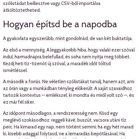
szólistádat beillesztve vagy CSV-ből importálva
átköltöztetheted.
Hogyan építsd be a napodba
A gyakorlata egyszerűbb, mint gondolnád, de van két buktatója.
Az első a mennyiség. A leggyakoribb hiba, hogy valaki ezer szóval
indul, harmadnapra belefullad, és soha nem nyitja meg többet.
Kezdj heti tíz-tizenöt új szóval, a maradék időt töltsd
ismétléssel.
A második a forrás. Ne véletlen szólistákat tanulj, hanem azt, ami
az órán vagy a munkádban tényleg előkerült. A saját szavaidhoz
tartozik kontextus — emlékszel, ki mondta és miről volt szó —, és
ez már fél siker.
Az időpont másodlagos, a rendszeresség nem. Kösd egy
meglévő szokásodhoz: reggeli kávé, buszút, vacsora utáni tíz
perc. Ha kimarad egy nap, nem történt semmi; ha egy hét marad
ki, kisebb adaggal folytasd, ne a lemaradás bepótlásával. Ha