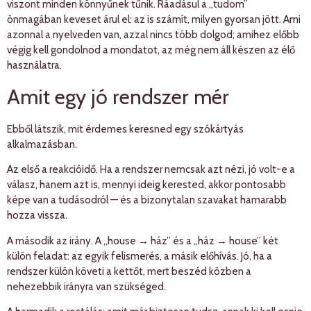
viszont minden könnyűnek tűnik. Ráadásul a „tudom”
önmagában keveset árul el: az is számít, milyen gyorsan jött. Ami
azonnal a nyelveden van, azzal nincs több dolgod; amihez előbb
végig kell gondolnod a mondatot, az még nem áll készen az élő
használatra.
Amit egy jó rendszer mér
Ebből látszik, mit érdemes keresned egy szókártyás
alkalmazásban.
Az első a reakcióidő. Ha a rendszer nemcsak azt nézi, jó volt-e a
válasz, hanem azt is, mennyi ideig kerested, akkor pontosabb
képe van a tudásodról — és a bizonytalan szavakat hamarabb
hozza vissza.
A második az irány. A „house → ház” és a „ház → house” két
külön feladat: az egyik felismerés, a másik előhívás. Jó, ha a
rendszer külön követi a kettőt, mert beszéd közben a
nehezebbik irányra van szükséged.