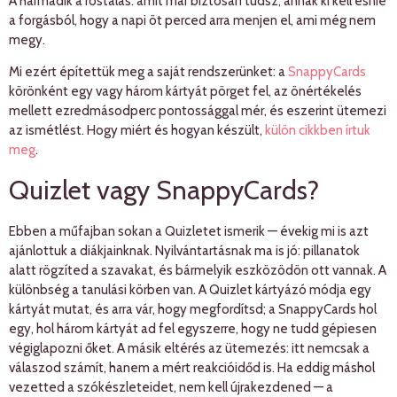
A harmadik a rostálás: amit már biztosan tudsz, annak ki kell esnie
a forgásból, hogy a napi öt perced arra menjen el, ami még nem
megy.
Mi ezért építettük meg a saját rendszerünket: a
SnappyCards
körönként egy vagy három kártyát pörget fel, az önértékelés
mellett ezredmásodperc pontossággal mér, és eszerint ütemezi
az ismétlést. Hogy miért és hogyan készült,
külön cikkben írtuk
meg
.
Quizlet vagy SnappyCards?
Ebben a műfajban sokan a Quizletet ismerik — évekig mi is azt
ajánlottuk a diákjainknak. Nyilvántartásnak ma is jó: pillanatok
alatt rögzíted a szavakat, és bármelyik eszközödön ott vannak. A
különbség a tanulási körben van. A Quizlet kártyázó módja egy
kártyát mutat, és arra vár, hogy megfordítsd; a SnappyCards hol
egy, hol három kártyát ad fel egyszerre, hogy ne tudd gépiesen
végiglapozni őket. A másik eltérés az ütemezés: itt nemcsak a
válaszod számít, hanem a mért reakcióidőd is. Ha eddig máshol
vezetted a szókészleteidet, nem kell újrakezdened — a