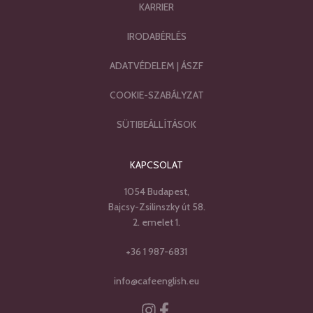
KARRIER
IRODABÉRLÉS
ADATVÉDELEM
|
ÁSZF
COOKIE-SZABÁLYZAT
SÜTIBEÁLLÍTÁSOK
KAPCSOLAT
1054 Budapest,
Bajcsy-Zsilinszky út 58.
2. emelet 1.
+36 1 987-6831
info@cafeenglish.eu