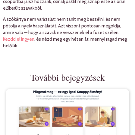
csoportba jársz hozzánk, csinálj paklit még aznap este az órán
előkerült szavakból.
A szókártya nem varázslat: nem tanít meg beszélni, és nem
pótolja a nyelv használatát. Azt viszont pontosan megoldja,
amire való — hogy a szavak ne vesszenek el a füzet szélén.
Kezdd el ingyen
, és nézd meg egy héten át, mennyi ragad meg
belőlük.
További bejegyzések