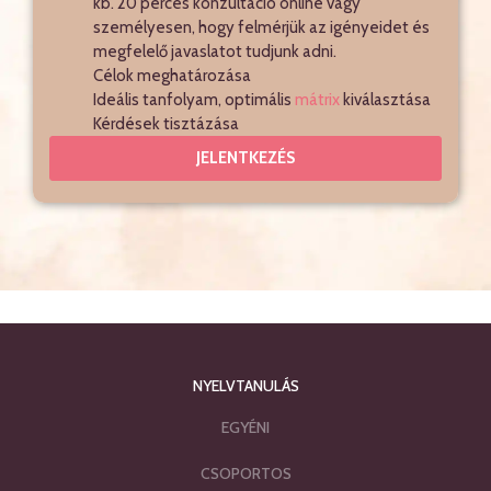
kb. 20 perces konzultáció online vagy
személyesen, hogy felmérjük az igényeidet és
megfelelő javaslatot tudjunk adni.
Célok meghatározása
Ideális tanfolyam, optimális
mátrix
kiválasztása
Kérdések tisztázása
JELENTKEZÉS
NYELVTANULÁS
EGYÉNI
CSOPORTOS