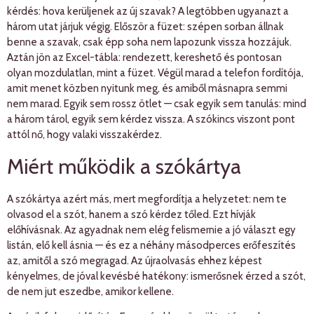
kérdés: hova kerüljenek az új szavak? A legtöbben ugyanazt a
három utat járjuk végig. Először a füzet: szépen sorban állnak
benne a szavak, csak épp soha nem lapozunk vissza hozzájuk.
Aztán jön az Excel-tábla: rendezett, kereshető és pontosan
olyan mozdulatlan, mint a füzet. Végül marad a telefon fordítója,
amit menet közben nyitunk meg, és amiből másnapra semmi
nem marad. Egyik sem rossz ötlet — csak egyik sem tanulás: mind
a három tárol, egyik sem kérdez vissza. A szókincs viszont pont
attól nő, hogy valaki visszakérdez.
Miért működik a szókártya
A szókártya azért más, mert megfordítja a helyzetet: nem te
olvasod el a szót, hanem a szó kérdez tőled. Ezt hívják
előhívásnak. Az agyadnak nem elég felismernie a jó választ egy
listán, elő kell ásnia — és ez a néhány másodperces erőfeszítés
az, amitől a szó megragad. Az újraolvasás ehhez képest
kényelmes, de jóval kevésbé hatékony: ismerősnek érzed a szót,
de nem jut eszedbe, amikor kellene.