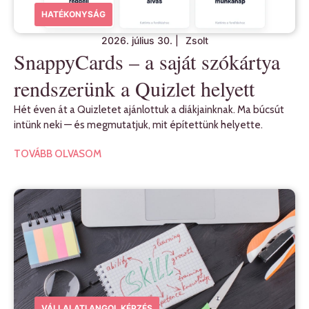
HATÉKONYSÁG
2026. július 30.
|
Zsolt
SnappyCards – a saját szókártya
rendszerünk a Quizlet helyett
Hét éven át a Quizletet ajánlottuk a diákjainknak. Ma búcsút
intünk neki — és megmutatjuk, mit építettünk helyette.
TOVÁBB OLVASOM
VÁLLALATI ANGOL KÉPZÉS