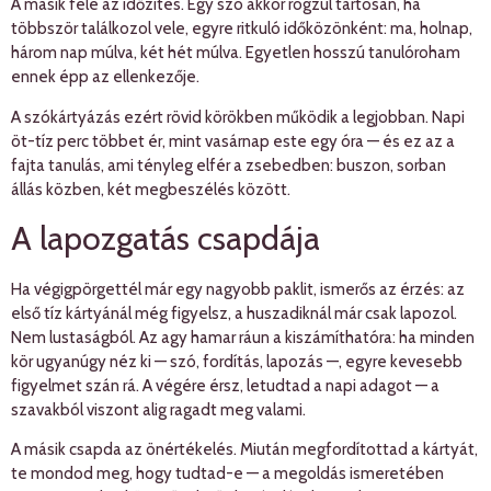
A másik fele az időzítés. Egy szó akkor rögzül tartósan, ha
többször találkozol vele, egyre ritkuló időközönként: ma, holnap,
három nap múlva, két hét múlva. Egyetlen hosszú tanulóroham
ennek épp az ellenkezője.
A szókártyázás ezért rövid körökben működik a legjobban. Napi
öt-tíz perc többet ér, mint vasárnap este egy óra — és ez az a
fajta tanulás, ami tényleg elfér a zsebedben: buszon, sorban
állás közben, két megbeszélés között.
A lapozgatás csapdája
Ha végigpörgettél már egy nagyobb paklit, ismerős az érzés: az
első tíz kártyánál még figyelsz, a huszadiknál már csak lapozol.
Nem lustaságból. Az agy hamar ráun a kiszámíthatóra: ha minden
kör ugyanúgy néz ki — szó, fordítás, lapozás —, egyre kevesebb
figyelmet szán rá. A végére érsz, letudtad a napi adagot — a
szavakból viszont alig ragadt meg valami.
A másik csapda az önértékelés. Miután megfordítottad a kártyát,
te mondod meg, hogy tudtad-e — a megoldás ismeretében