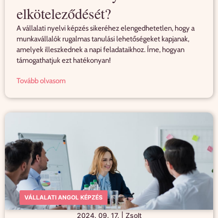
elköteleződését?
A vállalati nyelvi képzés sikeréhez elengedhetetlen, hogy a
munkavállalók rugalmas tanulási lehetőségeket kapjanak,
amelyek illeszkednek a napi feladataikhoz. Íme, hogyan
támogathatjuk ezt hatékonyan!
Tovább olvasom
VÁLLALATI ANGOL KÉPZÉS
2024. 09. 17.
|
Zsolt