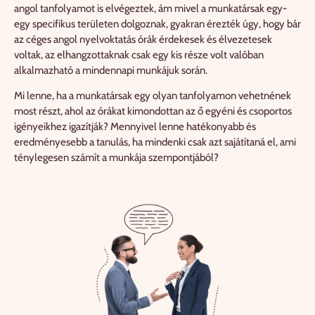
angol tanfolyamot is elvégeztek, ám mivel a munkatársak egy-
egy specifikus területen dolgoznak, gyakran érezték úgy, hogy bár
az céges angol nyelvoktatás órák érdekesek és élvezetesek
voltak, az elhangzottaknak csak egy kis része volt valóban
alkalmazható a mindennapi munkájuk során.
Mi lenne, ha a munkatársak egy olyan tanfolyamon vehetnének
most részt, ahol az órákat kimondottan az ő egyéni és csoportos
igényeikhez igazítják? Mennyivel lenne hatékonyabb és
eredményesebb a tanulás, ha mindenki csak azt sajátítaná el, ami
ténylegesen számít a munkája szempontjából?