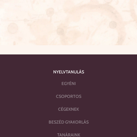
NYELVTANULÁS
EGYÉNI
CSOPORTOS
CÉGEKNEK
BESZÉD GYAKORLÁS
TANÁRAINK