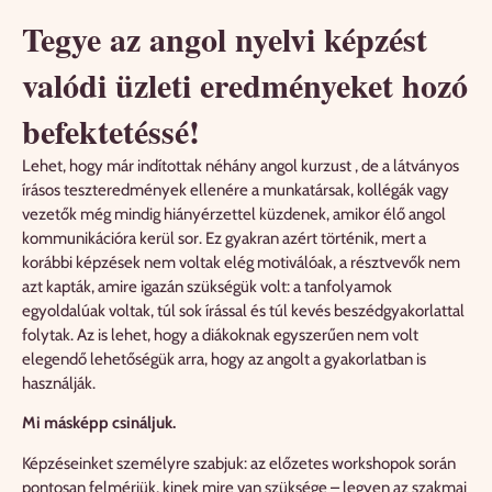
Tegye az angol nyelvi képzést
valódi üzleti eredményeket hozó
befektetéssé!
Lehet, hogy már indítottak néhány angol kurzust , de a látványos
írásos teszteredmények ellenére a munkatársak, kollégák vagy
vezetők még mindig hiányérzettel küzdenek, amikor élő angol
kommunikációra kerül sor. Ez gyakran azért történik, mert a
korábbi képzések nem voltak elég motiválóak, a résztvevők nem
azt kapták, amire igazán szükségük volt: a tanfolyamok
egyoldalúak voltak, túl sok írással és túl kevés beszédgyakorlattal
folytak. Az is lehet, hogy a diákoknak egyszerűen nem volt
elegendő lehetőségük arra, hogy az angolt a gyakorlatban is
használják.
Mi másképp csináljuk.
Képzéseinket személyre szabjuk: az előzetes workshopok során
pontosan felmérjük, kinek mire van szüksége – legyen az szakmai