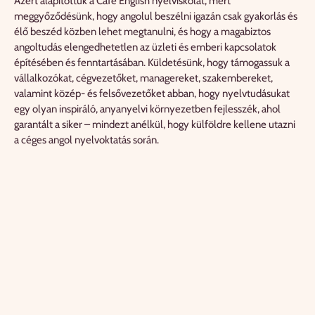
Azért alapítottuk a Cafe English nyelviskolát, mert
meggyőződésünk, hogy angolul beszélni igazán csak gyakorlás és
élő beszéd közben lehet megtanulni, és hogy a magabiztos
angoltudás elengedhetetlen az üzleti és emberi kapcsolatok
építésében és fenntartásában. Küldetésünk, hogy támogassuk a
vállalkozókat, cégvezetőket, managereket, szakembereket,
valamint közép- és felsővezetőket abban, hogy nyelvtudásukat
egy olyan inspiráló, anyanyelvi környezetben fejlesszék, ahol
garantált a siker – mindezt anélkül, hogy külföldre kellene utazni
a céges angol nyelvoktatás során.
Hiszünk benne, hogy a megszerzett nyelvtudás nem csupán
azonnali eredményeket hoz, hanem egy hosszú távon
kamatoztatható, következő szintre emeli az üzleti
kommunikációt és a kapcsolatok építését. Célunk, hogy segítsünk
ügyfeleinknek versenyképesebbé válni, magasabb szintű üzleti és
emberi kapcsolatokat építeni, és a mindennapi kommunikációban
magabiztosan helytállni. Minden tanárunk elkötelezett abban,
hogy e célok elérése érdekében támogassa a diákokat. Tanáraink
nemcsak szakmailag felkészültek, hanem szenvedélyesen
hisznek a folyamatos fejlődésben és abban, hogy a nyelvtanulás