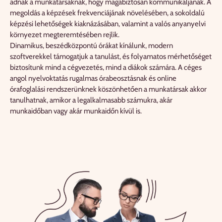
adnak a munkatársaknak, hogy magabiztosan kommunikáljanak. ‍A
megoldás a képzések frekvenciájának növelésében, a sokoldalú
képzési lehetőségek kiaknázásában, valamint a valós anyanyelvi
környezet megteremtésében rejlik.
Dinamikus, beszédközpontú órákat kínálunk, modern
szoftverekkel támogatjuk a tanulást, és folyamatos mérhetőséget
biztosítunk mind a cégvezetés, mind a diákok számára. A céges
angol nyelvoktatás rugalmas órabeosztásnak és online
órafoglalási rendszerünknek köszönhetően a munkatársak akkor
tanulhatnak, amikor a legalkalmasabb számukra, akár
munkaidőban vagy akár munkaidőn kívül is.