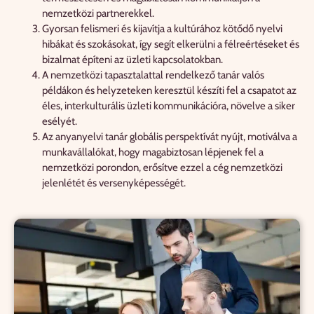
nemzetközi partnerekkel.
Gyorsan felismeri és kijavítja a kultúrához kötődő nyelvi
hibákat és szokásokat, így segít elkerülni a félreértéseket és
bizalmat építeni az üzleti kapcsolatokban.
A nemzetközi tapasztalattal rendelkező tanár valós
példákon és helyzeteken keresztül készíti fel a csapatot az
éles, interkulturális üzleti kommunikációra, növelve a siker
esélyét.
Az anyanyelvi tanár globális perspektívát nyújt, motiválva a
munkavállalókat, hogy magabiztosan lépjenek fel a
nemzetközi porondon, erősítve ezzel a cég nemzetközi
jelenlétét és versenyképességét.