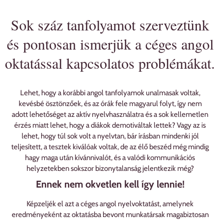
Sok száz tanfolyamot szerveztünk
és pontosan ismerjük a céges angol
oktatással kapcsolatos problémákat.
Lehet, hogy a korábbi angol tanfolyamok unalmasak voltak,
kevésbé ösztönzőek, és az órák fele magyarul folyt, így nem
adott lehetőséget az aktív nyelvhasználatra és a sok kellemetlen
érzés miatt lehet, hogy a diákok demotiváltak lettek? Vagy az is
lehet, hogy túl sok volt a nyelvtan, bár írásban mindenki jól
teljesített, a tesztek kiválóak voltak, de az élő beszéd még mindig
hagy maga után kívánnivalót, és a valódi kommunikációs
helyzetekben sokszor bizonytalanság jelentkezik még?
Ennek nem okvetlen kell így lennie!
Képzeljék el azt a céges angol nyelvoktatást, amelynek
eredményeként az oktatásba bevont munkatársak magabiztosan