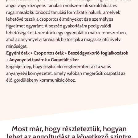
angol vagy köznyelv. Tanulási módszereink sokoldalúak és
rugalmasak: különböző tanulási formákat kínálunk, amelyek
lehetővé teszik a csoportos élményeket és a személyes
figyelmet egyaránt. A beszéd gyakorlására pedig valódi
lehetőségeket teremtünk egy egyedülálló mátrix rendszerben,
ahol az anyanyelvi tanáraink biztosítják a magas szintű nyelvi
minőséget.
Egyéni órák + Csoportos órák + Beszédgyakorló foglalkozások
+ Anyanyelvi tanárok = Garantált siker
Engedje meg, hogy segítsünk megteremteni azt a valós
anyanyelvi környezetet, amely valóban megerősíti csapatát az
élő, gördülékeny kommunikációhoz.
Most már, hogy részleteztük, hogyan
lehet az angoltudást a következő szintre