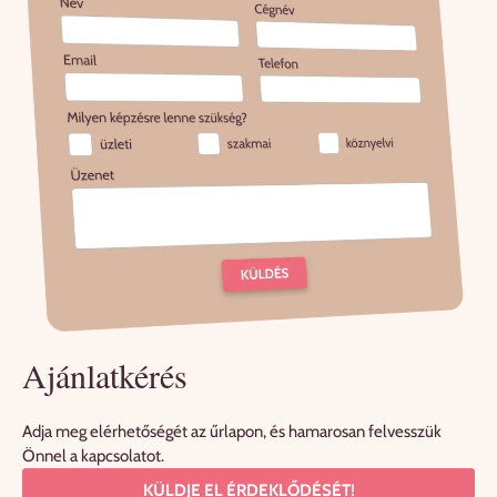
Ajánlatkérés
Adja meg elérhetőségét az űrlapon, és hamarosan felvesszük
Önnel a kapcsolatot.
KÜLDJE EL ÉRDEKLŐDÉSÉT!