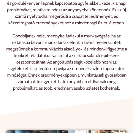
és gördülékenyen lépnek kapcsolatba ügyfelekkel, kezelik a napi
problémákat, mintha mindezt az anyanyelvükön tennék. Ez az új
szintű nyelvtudás megerősíti a csapat teljesítményét, és
kézzelfogható eredményeket hoz a mindennapi üzleti életben.
Gondoljanak bele, mennyire átalakul a munkavégzés, ha az
oktatásba bevont munkatársak elérik a kívánt nyelvi szintet:
megszűnnek a kommunikációs akadályok, és mindenki figyelme a
konkrét feladatokra, valamint az új kapcsolatok építésére
összpontosíthat. Az angoltudás segít közelebb hozni az
ügyfeleket, és jelentősen javítja az emberi és üzleti kapcsolatok
minőségét. Ennek eredményeképpen a munkatársak gyorsabban
zárhatnak le ügyeket, hatékonyabban oldhatnak meg
problémákat, és több, eredményesebb üzletet köthetnek.