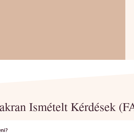
akran Ismételt Kérdések (F
eni?