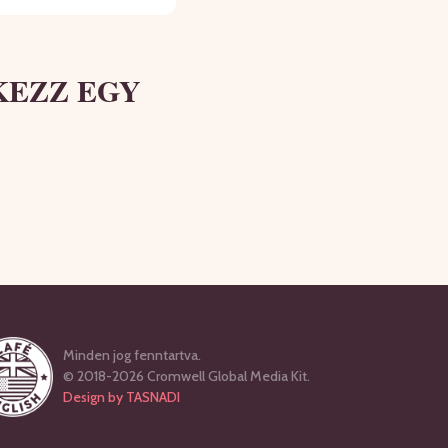
KEZZ EGY
Minden jog fenntartva.
© 2018-2026 Cromwell Global Media Kit.
Design by TASNADI