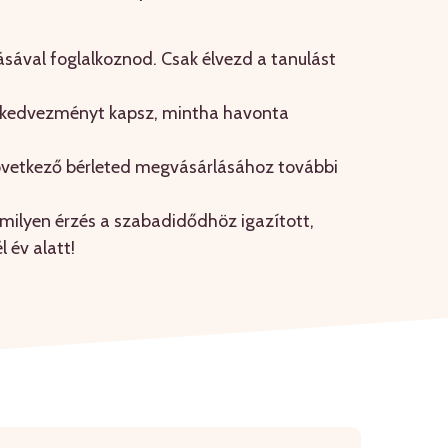
sával foglalkoznod. Csak élvezd a tanulást
 kedvezményt kapsz, mintha havonta
övetkező bérleted megvásárlásához további
 milyen érzés a szabadidődhöz igazított,
 év alatt!