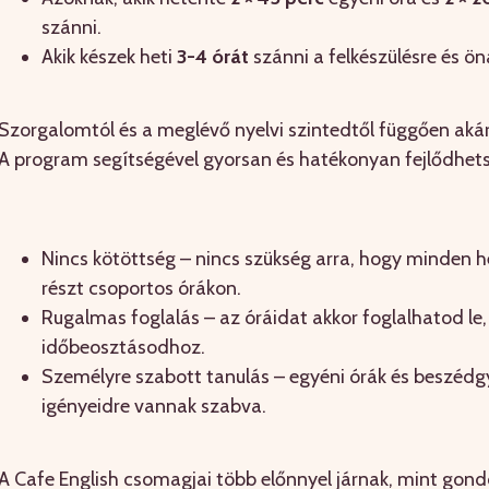
szánni.
Akik készek heti
3-4 órát
szánni a felkészülésre és ön
Szorgalomtól és a meglévő nyelvi szintedtől függően akár 
A program segítségével gyorsan és hatékonyan fejlődhet
Nincs kötöttség – nincs szükség arra, hogy minden
részt csoportos órákon.
Rugalmas foglalás – az óráidat akkor foglalhatod le, 
időbeosztásodhoz.
Személyre szabott tanulás – egyéni órák és beszédgy
igényeidre vannak szabva.
A Cafe English csomagjai több előnnyel járnak, mint gond