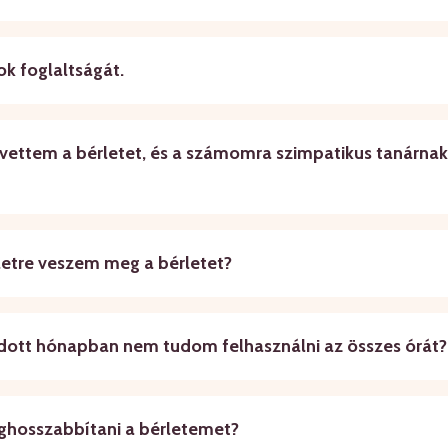
k foglaltságát.
gvettem a bérletet, és a számomra szimpatikus tanárnak
zletre veszem meg a bérletet?
 adott hónapban nem tudom felhasználni az összes órát?
hosszabbítani a bérletemet?