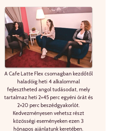
A Cafe Latte Flex csomagban kezdőtől
haladóig heti 4 alkalommal
fejlesztheted angol tudásodat, mely
tartalmaz heti 2×45 perc egyéni órát és
2×20 perc beszédgyakorlót.
Kedvezményesen vehetsz részt
közösségi eseményeken ezen 3
hónapos ajánlatunk keretében.