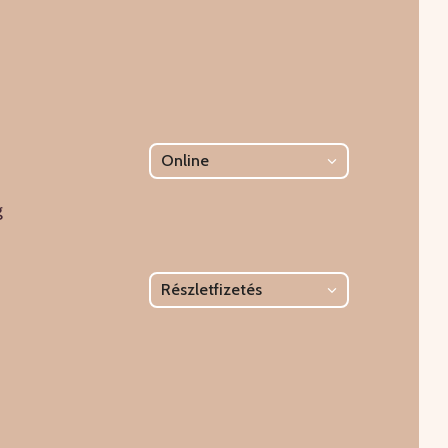
Online
g
Részletfizetés