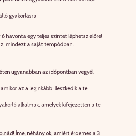
álló gyakorlásra.
6 havonta egy teljes szintet léphetsz előre!
sz, mindezt a saját tempódban.
 héten ugyanabban az időpontban vegyél
amikor az a leginkább illeszkedik a te
akorló alkalmak, amelyek kifejezetten a te
olnád! Íme, néhány ok, amiért érdemes a 3