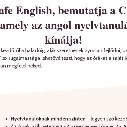
afe English, bemutatja a C
amely az angol nyelvtanulás
kínálja!
 kezdőtől a haladóig, akik szeretnének gyorsan fejlődni, 
Flex rugalmassága lehetővé teszi, hogy az órákat a saját 
ban megfelel neked.
Nyelvtanulóknak minden szinten
– legyen szó kezdő
Azoknak, akik hetente
2 × 45 perc
egyéni óra és
2 × 2