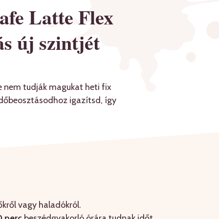
afe Latte Flex
 új szintjét
de nem tudják magukat heti fix
időbeosztásodhoz igazítsd, így
kről vagy haladókról.
0 perc
beszédgyakorló órára tudnak időt