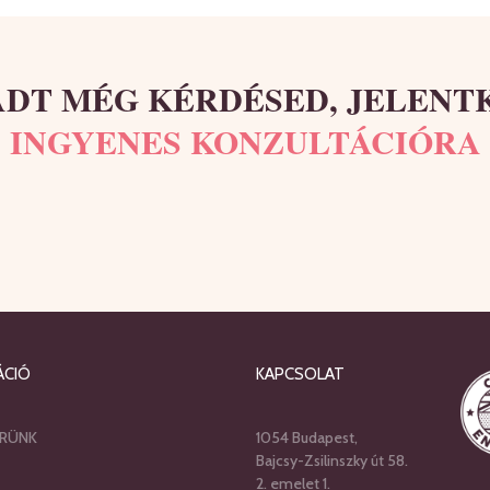
DT MÉG KÉRDÉSED, JELENT
INGYENES KONZULTÁCIÓRA
ÁCIÓ
KAPCSOLAT
RÜNK
1054 Budapest,
Bajcsy-Zsilinszky út 58.
2. emelet 1.