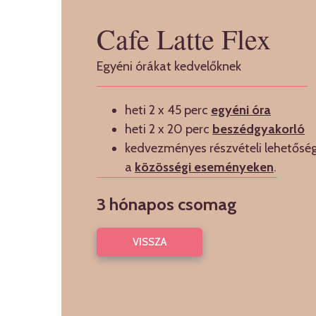
Cafe Latte Flex
Egyéni órákat kedvelőknek
heti 2 x 45 perc
egyéni óra
heti 2 x 20 perc
beszédgyakorló
kedvezményes részvételi lehetősé
a
közösségi eseményeken
.
3 hónapos csomag
VISSZA