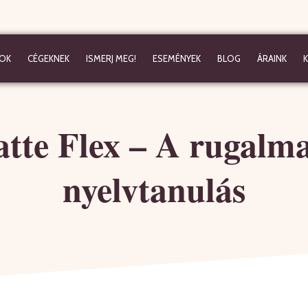
OK
CÉGEKNEK
ISMERJ MEG!
ESEMÉNYEK
BLOG
ÁRAINK
atte Flex – A rugalma
nyelvtanulás