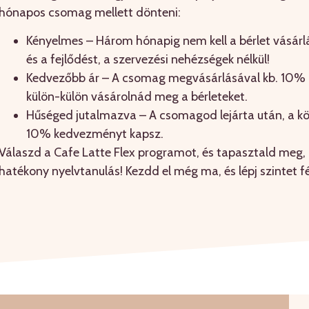
hónapos csomag mellett dönteni:
Kényelmes – Három hónapig nem kell a bérlet vásárlá
és a fejlődést, a szervezési nehézségek nélkül!
Kedvezőbb ár – A csomag megvásárlásával kb. 10%
külön-külön vásárolnád meg a bérleteket.
Hűséged jutalmazva – A csomagod lejárta után, a k
10% kedvezményt kapsz.
Válaszd a Cafe Latte Flex programot, és tapasztald meg,
hatékony nyelvtanulás! Kezdd el még ma, és lépj szintet fél