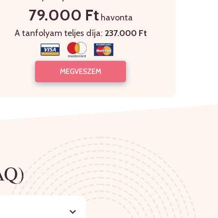
79.000 Ft
havonta
A tanfolyam teljes díja:
237.000 Ft
MEGVESZEM
AQ)