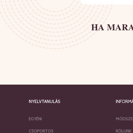
HA MARA
NYELVTANULÁS
INFORM
EGYÉNI
MÓDSZE
CSOPORTOS
RÓLUNK