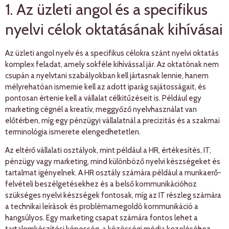
1. Az üzleti angol és a specifikus
nyelvi célok oktatásának kihívásai
Az üzleti angol nyelv és a specifikus célokra szánt nyelvi oktatás
komplex feladat, amely sokféle kihívással jár. Az oktatónak nem
csupán a nyelvtani szabályokban kell jártasnak lennie, hanem
mélyrehatóan ismernie kell az adott iparág sajátosságait, és
pontosan értenie kell a vállalat célkitűzéseit is. Például egy
marketing cégnél a kreatív, meggyőző nyelvhasználat van
előtérben, míg egy pénzügyi vállalatnál a precizitás és a szakmai
terminológia ismerete elengedhetetlen.
Az eltérő vállalati osztályok, mint például a HR, értékesítés, IT,
pénzügy vagy marketing, mind különböző nyelvi készségeket és
tartalmat igényelnek. A HR osztály számára például a munkaerő-
felvételi beszélgetésekhez és a belső kommunikációhoz
szükséges nyelvi készségek fontosak, míg az IT részleg számára
a technikai leírások és problémamegoldó kommunikáció a
hangsúlyos. Egy marketing csapat számára fontos lehet a