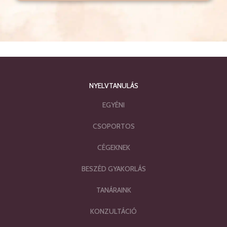
NYELVTANULÁS
EGYÉNI
CSOPORTOS
CÉGEKNEK
BESZÉD GYAKORLÁS
TANÁRAINK
KONZULTÁCIÓ