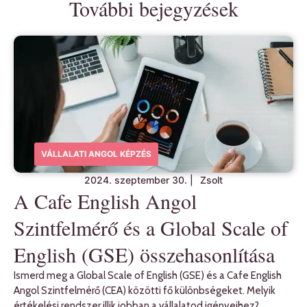
További bejegyzések
VÁLLALATI ANGOL KÉPZÉS
2024. szeptember 30.
|
Zsolt
A Cafe English Angol
Szintfelmérő és a Global Scale of
English (GSE) összehasonlítása
Ismerd meg a Global Scale of English (GSE) és a Cafe English
Angol Szintfelmérő (CEA) közötti fő különbségeket. Melyik
értékelési rendszer illik jobban a vállalatod igényeihez?