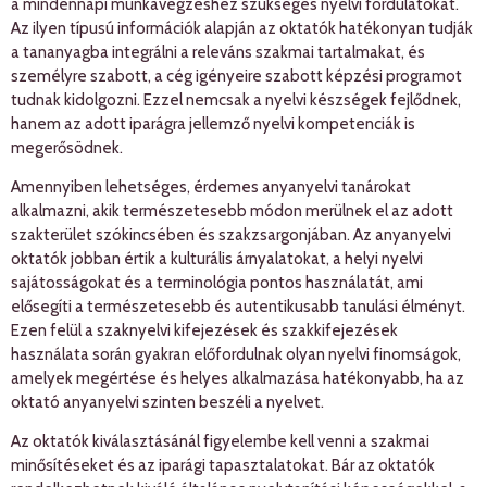
a mindennapi munkavégzéshez szükséges nyelvi fordulatokat.
Az ilyen típusú információk alapján az oktatók hatékonyan tudják
a tananyagba integrálni a releváns szakmai tartalmakat, és
személyre szabott, a cég igényeire szabott képzési programot
tudnak kidolgozni. Ezzel nemcsak a nyelvi készségek fejlődnek,
hanem az adott iparágra jellemző nyelvi kompetenciák is
megerősödnek.
Amennyiben lehetséges, érdemes anyanyelvi tanárokat
alkalmazni, akik természetesebb módon merülnek el az adott
szakterület szókincsében és szakzsargonjában. Az anyanyelvi
oktatók jobban értik a kulturális árnyalatokat, a helyi nyelvi
sajátosságokat és a terminológia pontos használatát, ami
elősegíti a természetesebb és autentikusabb tanulási élményt.
Ezen felül a szaknyelvi kifejezések és szakkifejezések
használata során gyakran előfordulnak olyan nyelvi finomságok,
amelyek megértése és helyes alkalmazása hatékonyabb, ha az
oktató anyanyelvi szinten beszéli a nyelvet.
Az oktatók kiválasztásánál figyelembe kell venni a szakmai
minősítéseket és az iparági tapasztalatokat. Bár az oktatók