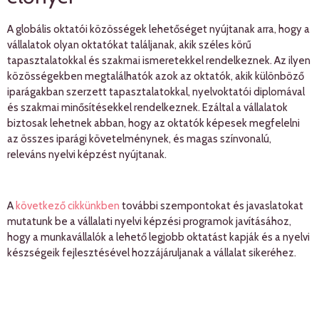
A globális oktatói közösségek lehetőséget nyújtanak arra, hogy a
vállalatok olyan oktatókat találjanak, akik széles körű
tapasztalatokkal és szakmai ismeretekkel rendelkeznek. Az ilyen
közösségekben megtalálhatók azok az oktatók, akik különböző
iparágakban szerzett tapasztalatokkal, nyelvoktatói diplomával
és szakmai minősítésekkel rendelkeznek. Ezáltal a vállalatok
biztosak lehetnek abban, hogy az oktatók képesek megfelelni
az összes iparági követelménynek, és magas színvonalú,
releváns nyelvi képzést nyújtanak.
A
következő cikkünkben
további szempontokat és javaslatokat
mutatunk be a vállalati nyelvi képzési programok javításához,
hogy a munkavállalók a lehető legjobb oktatást kapják és a nyelvi
készségeik fejlesztésével hozzájáruljanak a vállalat sikeréhez.