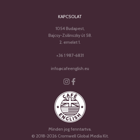
KAPCSOLAT
1054 Budapest,
Bajcsy-Zsilinszky út 58.
2. emelet 1.
+36 1 987-6831
info@cafeenglish.eu
Instagram
Facebook-f
Minden jog fenntartva.
© 2018-2026 Cromwell Global Media Kit.