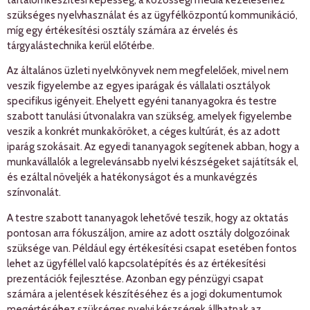
tartalomkészítési képesség, a közösségi média kezeléséhez
szükséges nyelvhasználat és az ügyfélközpontú kommunikáció,
míg egy értékesítési osztály számára az érvelés és
tárgyalástechnika kerül előtérbe.
Az általános üzleti nyelvkönyvek nem megfelelőek, mivel nem
veszik figyelembe az egyes iparágak és vállalati osztályok
specifikus igényeit. Ehelyett egyéni tananyagokra és testre
szabott tanulási útvonalakra van szükség, amelyek figyelembe
veszik a konkrét munkaköröket, a céges kultúrát, és az adott
iparág szokásait. Az egyedi tananyagok segítenek abban, hogy a
munkavállalók a legrelevánsabb nyelvi készségeket sajátítsák el,
és ezáltal növeljék a hatékonyságot és a munkavégzés
színvonalát.
A testre szabott tananyagok lehetővé teszik, hogy az oktatás
pontosan arra fókuszáljon, amire az adott osztály dolgozóinak
szüksége van. Például egy értékesítési csapat esetében fontos
lehet az ügyféllel való kapcsolatépítés és az értékesítési
prezentációk fejlesztése. Azonban egy pénzügyi csapat
számára a jelentések készítéséhez és a jogi dokumentumok
megértéséhez szükséges nyelvi készségek állhatnak az