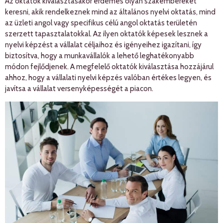
Az oktatók kiválasztásakor érdemes olyan szakembereket
keresni, akik rendelkeznek mind az általános nyelvi oktatás, mind
az üzleti angol vagy specifikus célú angol oktatás területén
szerzett tapasztalatokkal. Az ilyen oktatók képesek lesznek a
nyelvi képzést a vállalat céljaihoz és igényeihez igazítani, így
biztosítva, hogy a munkavállalók a lehető leghatékonyabb
módon fejlődjenek. A megfelelő oktatók kiválasztása hozzájárul
ahhoz, hogy a vállalati nyelvi képzés valóban értékes legyen, és
javítsa a vállalat versenyképességét a piacon.