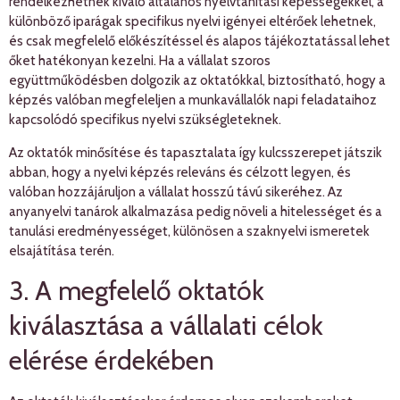
rendelkezhetnek kiváló általános nyelvtanítási képességekkel, a
különböző iparágak specifikus nyelvi igényei eltérőek lehetnek,
és csak megfelelő előkészítéssel és alapos tájékoztatással lehet
őket hatékonyan kezelni. Ha a vállalat szoros
együttműködésben dolgozik az oktatókkal, biztosítható, hogy a
képzés valóban megfeleljen a munkavállalók napi feladataihoz
kapcsolódó specifikus nyelvi szükségleteknek.
Az oktatók minősítése és tapasztalata így kulcsszerepet játszik
abban, hogy a nyelvi képzés releváns és célzott legyen, és
valóban hozzájáruljon a vállalat hosszú távú sikeréhez. Az
anyanyelvi tanárok alkalmazása pedig növeli a hitelességet és a
tanulási eredményességet, különösen a szaknyelvi ismeretek
elsajátítása terén.
3. A megfelelő oktatók
kiválasztása a vállalati célok
elérése érdekében