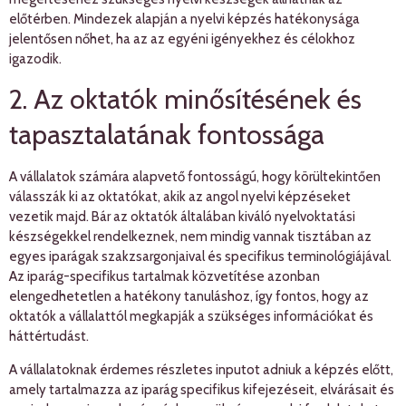
előtérben. Mindezek alapján a nyelvi képzés hatékonysága
jelentősen nőhet, ha az az egyéni igényekhez és célokhoz
igazodik.
2. Az oktatók minősítésének és
tapasztalatának fontossága
A vállalatok számára alapvető fontosságú, hogy körültekintően
válasszák ki az oktatókat, akik az angol nyelvi képzéseket
vezetik majd. Bár az oktatók általában kiváló nyelvoktatási
készségekkel rendelkeznek, nem mindig vannak tisztában az
egyes iparágak szakzsargonjaival és specifikus terminológiájával.
Az iparág-specifikus tartalmak közvetítése azonban
elengedhetetlen a hatékony tanuláshoz, így fontos, hogy az
oktatók a vállalattól megkapják a szükséges információkat és
háttértudást.
A vállalatoknak érdemes részletes inputot adniuk a képzés előtt,
amely tartalmazza az iparág specifikus kifejezéseit, elvárásait és