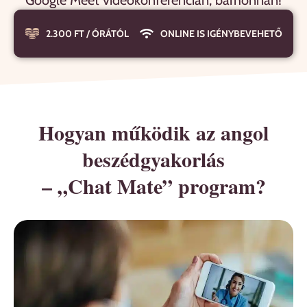
Google Meet videokonferencián, bárhonnan!
2.300 FT / ÓRÁTÓL
ONLINE IS IGÉNYBEVEHETŐ
Hogyan működik az angol
beszédgyakorlás
– „Chat Mate” program?