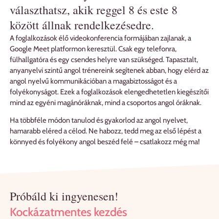
választhatsz, akik reggel 8 és este 8
között állnak rendelkezésedre.
A foglalkozások élő videokonferencia formájában zajlanak, a
Google Meet platformon keresztül. Csak egy telefonra,
fülhallgatóra és egy csendes helyre van szükséged. Tapasztalt,
anyanyelvi szintű angol trénereink segítenek abban, hogy elérd az
angol nyelvű kommunikációban a magabiztosságot és a
folyékonyságot. Ezek a foglalkozások elengedhetetlen kiegészítői
mind az egyéni magánóráknak, mind a csoportos angol óráknak.
Ha többféle módon tanulod és gyakorlod az angol nyelvet,
hamarabb eléred a célod. Ne habozz, tedd meg az első lépést a
könnyed és folyékony angol beszéd felé – csatlakozz még ma!
Próbáld ki ingyenesen!
Kockázatmentes kezdés