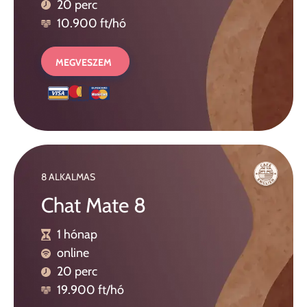
20 perc
10.900 ft/hó
MEGVESZEM
8 ALKALMAS
Chat Mate 8
1 hónap
online
20 perc
19.900 ft/hó