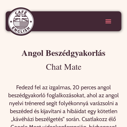
Angol Beszédgyakorlás
Chat Mate
Fedezd fel az izgalmas, 20 perces angol
beszédgyakorló foglalkozásokat, ahol az angol
nyelvi trénered segít folyékonnyá varázsolni a
beszéded és kijavítani a hibáidat egy kötetlen
„kávéházi beszélgetés” során. Csatlakozz élő