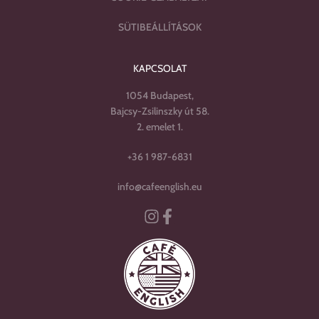
SÜTIBEÁLLÍTÁSOK
KAPCSOLAT
1054 Budapest,
Bajcsy-Zsilinszky út 58.
2. emelet 1.
+36 1 987-6831
info@cafeenglish.eu
Instagram
Facebook-f