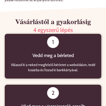
jobban közelítve az anyanyelvi szinthez.
Vásárlástól a gyakorlásig
4 egyszerű lépés
1
Vedd meg a bérleted
Válaszd ki a neked megfelelő bérletet a weboldalon, tedd
kosárba és fizesd ki bankkártyával.
2