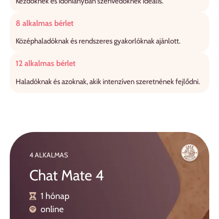
Kezdőknek és időhiányban szenvedőknek ideális.
8 alkalmas bérlet
Középhaladóknak és rendszeres gyakorlóknak ajánlott.
12 alkalmas bérlet
Haladóknak és azoknak, akik intenzíven szeretnének fejlődni.
4 ALKALMAS
Chat Mate 4
1 hónap
online