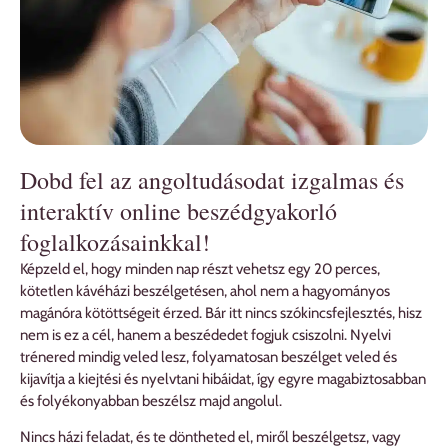
Dobd fel az angoltudásodat izgalmas és
interaktív online beszédgyakorló
foglalkozásainkkal!
Képzeld el, hogy minden nap részt vehetsz egy 20 perces,
kötetlen kávéházi beszélgetésen, ahol nem a hagyományos
magánóra kötöttségeit érzed. Bár itt nincs szókincsfejlesztés, hisz
nem is ez a cél, hanem a beszédedet fogjuk csiszolni. Nyelvi
trénered mindig veled lesz, folyamatosan beszélget veled és
kijavítja a kiejtési és nyelvtani hibáidat, így egyre magabiztosabban
és folyékonyabban beszélsz majd angolul.
Nincs házi feladat, és te döntheted el, miről beszélgetsz, vagy