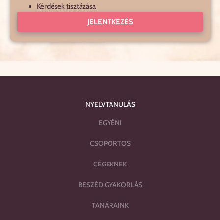
Kérdések tisztázása
JELENTKEZÉS
NYELVTANULÁS
EGYÉNI
CSOPORTOS
CÉGEKNEK
BESZÉD GYAKORLÁS
TANÁRAINK