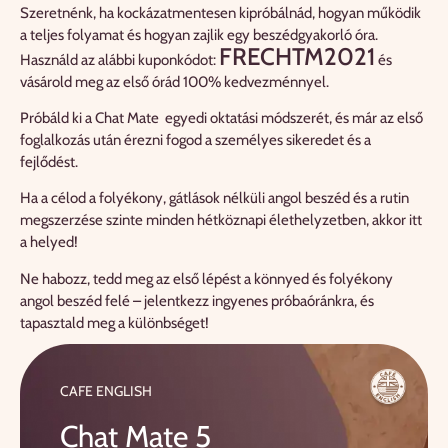
Szeretnénk, ha kockázatmentesen kipróbálnád, hogyan működik
a teljes folyamat és hogyan zajlik egy beszédgyakorló óra.
FRECHTM2021
Használd az alábbi kuponkódot:
és
vásárold meg az első órád 100% kedvezménnyel.
Próbáld ki a Chat Mate egyedi oktatási módszerét, és már az első
foglalkozás után érezni fogod a személyes sikeredet és a
fejlődést.
Ha a célod a folyékony, gátlások nélküli angol beszéd és a rutin
megszerzése szinte minden hétköznapi élethelyzetben, akkor itt
a helyed!
Ne habozz, tedd meg az első lépést a könnyed és folyékony
angol beszéd felé – jelentkezz ingyenes próbaóránkra, és
tapasztald meg a különbséget!
CAFE ENGLISH
Chat Mate 5