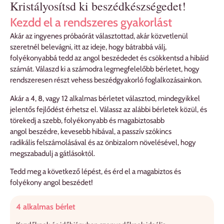
Kristályosítsd ki beszédkészségedet!
Kezdd el a rendszeres gyakorlást
Akár az ingyenes próbaórát választottad, akár közvetlenül
szeretnél belevágni, itt az ideje, hogy bátrabbá válj,
folyékonyabbá tedd az angol beszédedet és csökkentsd a hibáid
számát. Válaszd ki a számodra legmegfelelőbb bérletet, hogy
rendszeresen részt vehess beszédgyakorló foglalkozásainkon.
Akár a 4, 8, vagy 12 alkalmas bérletet választod, mindegyikkel
jelentős fejlődést érhetsz el. Válassz az alábbi bérletek közül, és
törekedj a szebb, folyékonyabb és magabiztosabb
angol beszédre, kevesebb hibával, a passzív szókincs
radikális felszámolásával és az önbizalom növelésével, hogy
megszabadulj a gátlásoktól.
Tedd meg a következő lépést, és érd el a magabiztos és
folyékony angol beszédet!
4 alkalmas bérlet