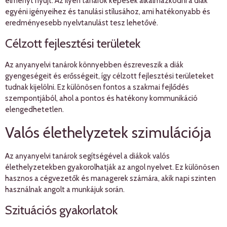
élményt nyújt. Az ilyen tanárok képesek alkalmazkodni a diák
egyéni igényeihez és tanulási stílusához, ami hatékonyabb és
eredményesebb nyelvtanulást tesz lehetővé.
Célzott fejlesztési területek
Az anyanyelvi tanárok könnyebben észreveszik a diák
gyengeségeit és erősségeit, így célzott fejlesztési területeket
tudnak kijelölni. Ez különösen fontos a szakmai fejlődés
szempontjából, ahol a pontos és hatékony kommunikáció
elengedhetetlen.
Valós élethelyzetek szimulációja
Az anyanyelvi tanárok segítségével a diákok valós
élethelyzetekben gyakorolhatják az angol nyelvet. Ez különösen
hasznos a cégvezetők és managerek számára, akik napi szinten
használnak angolt a munkájuk során.
Szituációs gyakorlatok