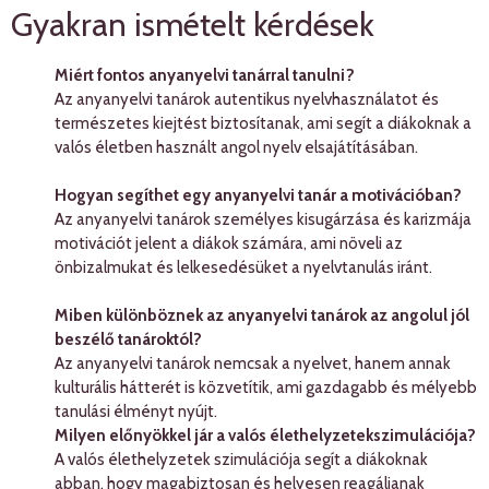
Gyakran ismételt kérdések
Miért fontos anyanyelvi tanárral tanulni?
Az anyanyelvi tanárok autentikus nyelvhasználatot és
természetes kiejtést biztosítanak, ami segít a diákoknak a
valós életben használt angol nyelv elsajátításában.
Hogyan segíthet egy anyanyelvi tanár a motivációban?
Az anyanyelvi tanárok személyes kisugárzása és karizmája
motivációt jelent a diákok számára, ami növeli az
önbizalmukat és lelkesedésüket a nyelvtanulás iránt.
Miben különböznek az anyanyelvi tanárok az angolul jól
beszélő tanároktól?
Az anyanyelvi tanárok nemcsak a nyelvet, hanem annak
kulturális hátterét is közvetítik, ami gazdagabb és mélyebb
tanulási élményt nyújt.
Milyen előnyökkel jár a valós élethelyzetekszimulációja?
A valós élethelyzetek szimulációja segít a diákoknak
abban, hogy magabiztosan és helyesen reagáljanak