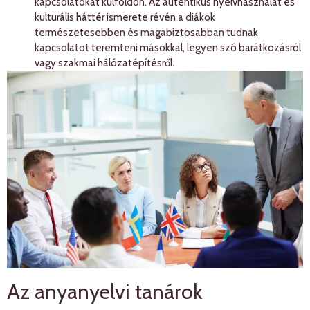
kapcsolatokat külföldön. Az autentikus nyelvhasználat és
kulturális háttér ismerete révén a diákok
természetesebben és magabiztosabban tudnak
kapcsolatot teremteni másokkal, legyen szó barátkozásról
vagy szakmai hálózatépítésről.
Az anyanyelvi tanárok