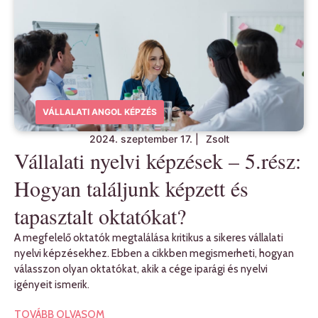
VÁLLALATI ANGOL KÉPZÉS
2024. szeptember 17.
|
Zsolt
Vállalati nyelvi képzések – 5.rész:
Hogyan találjunk képzett és
tapasztalt oktatókat?
A megfelelő oktatók megtalálása kritikus a sikeres vállalati
nyelvi képzésekhez. Ebben a cikkben megismerheti, hogyan
válasszon olyan oktatókat, akik a cége iparági és nyelvi
igényeit ismerik.
TOVÁBB OLVASOM