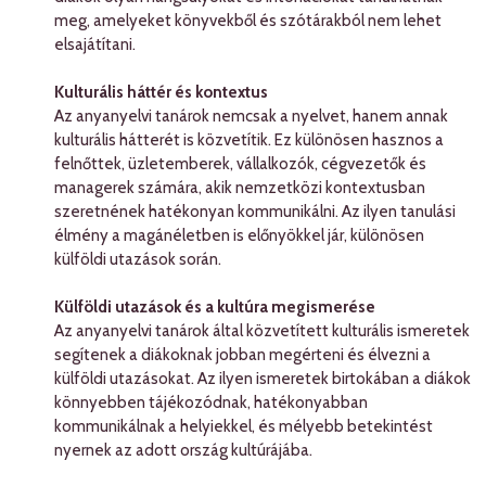
meg, amelyeket könyvekből és szótárakból nem lehet
elsajátítani.
Kulturális háttér és kontextus
Az anyanyelvi tanárok nemcsak a nyelvet, hanem annak
kulturális hátterét is közvetítik. Ez különösen hasznos a
felnőttek, üzletemberek, vállalkozók, cégvezetők és
managerek számára, akik nemzetközi kontextusban
szeretnének hatékonyan kommunikálni. Az ilyen tanulási
élmény a magánéletben is előnyökkel jár, különösen
külföldi utazások során.
Külföldi utazások és a kultúra megismerése
Az anyanyelvi tanárok által közvetített kulturális ismeretek
segítenek a diákoknak jobban megérteni és élvezni a
külföldi utazásokat. Az ilyen ismeretek birtokában a diákok
könnyebben tájékozódnak, hatékonyabban
kommunikálnak a helyiekkel, és mélyebb betekintést
nyernek az adott ország kultúrájába.