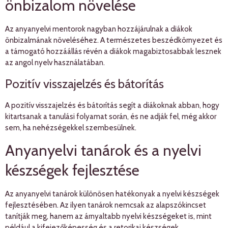
önbizalom növelése
Az anyanyelvi mentorok nagyban hozzájárulnak a diákok
önbizalmának növeléséhez. A természetes beszédkörnyezet és
a támogató hozzáállás révén a diákok magabiztosabbak lesznek
az angol nyelv használatában.
Pozitív visszajelzés és bátorítás
A pozitív visszajelzés és bátorítás segít a diákoknak abban, hogy
kitartsanak a tanulási folyamat során, és ne adják fel, még akkor
sem, ha nehézségekkel szembesülnek.
Anyanyelvi tanárok és a nyelvi
készségek fejlesztése
Az anyanyelvi tanárok különösen hatékonyak a nyelvi készségek
fejlesztésében. Az ilyen tanárok nemcsak az alapszókincset
tanítják meg, hanem az árnyaltabb nyelvi készségeket is, mint
például a kifejezőképesség és a retorikai készségek.