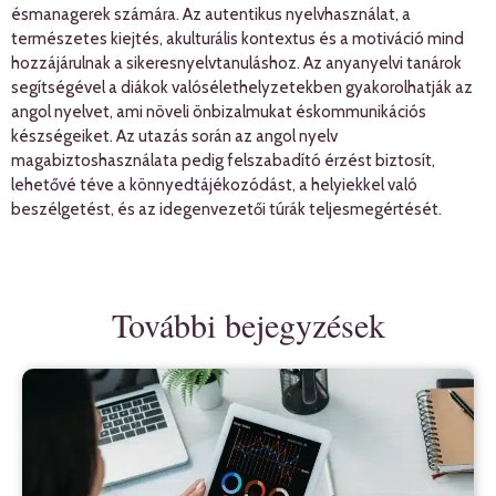
ésmanagerek számára. Az autentikus nyelvhasználat, a
természetes kiejtés, akulturális kontextus és a motiváció mind
hozzájárulnak a sikeresnyelvtanuláshoz. Az anyanyelvi tanárok
segítségével a diákok valósélethelyzetekben gyakorolhatják az
angol nyelvet, ami növeli önbizalmukat éskommunikációs
készségeiket. Az utazás során az angol nyelv
magabiztoshasználata pedig felszabadító érzést biztosít,
lehetővé téve a könnyedtájékozódást, a helyiekkel való
beszélgetést, és az idegenvezetői túrák teljesmegértését.
További bejegyzések