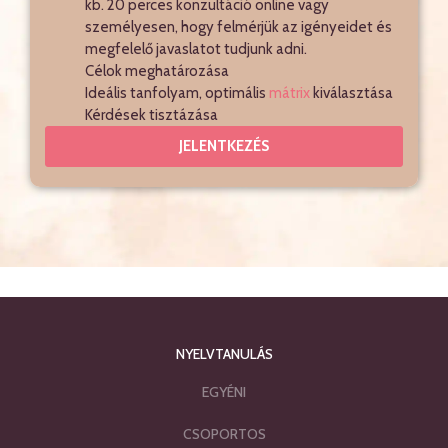
kb. 20 perces konzultáció online vagy
személyesen, hogy felmérjük az igényeidet és
megfelelő javaslatot tudjunk adni.
Célok meghatározása
Ideális tanfolyam, optimális
mátrix
kiválasztása
Kérdések tisztázása
JELENTKEZÉS
NYELVTANULÁS
EGYÉNI
CSOPORTOS