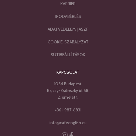
KARRIER
IRODABÉRLÉS
ADATVÉDELEM
|
ÁSZF
COOKIE-SZABÁLYZAT
SÜTIBEÁLLÍTÁSOK
KAPCSOLAT
1054 Budapest,
Bajcsy-Zsilinszky út 58.
2. emelet 1.
+36 1 987-6831
info@cafeenglish.eu