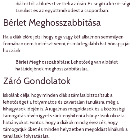
diákoktól, akik részt vettek az órán. Ez segíti a közösségi
tanulást és az együttműködést a csoportban.
Bérlet Meghosszabbítása
Ha a diák előre jelzi, hogy egy vagy két alkalmon semmilyen
formában nem tud részt venni, és már legalább hat hónapja jár
hozzánk:
Bérlet Meghosszabbítása
: Lehetőség van a bérlet
határidejének meghosszabbítására.
Záró Gondolatok
Iskolánk célja, hogy minden diák számára biztosítsuk a
lehetőséget a folyamatos és zavartalan tanulásra, még a
kihagyások idején is. A rugalmas megoldások és a közösségi
támogatás révén igyekszünk enyhíteni a hiányzások okozta
hátrányokat. Fontos, hogy a diákok mindig érezzék, hogy
támogatjuk őket és minden helyzetben megoldást kínálunk a
tanulásuk folytatására.