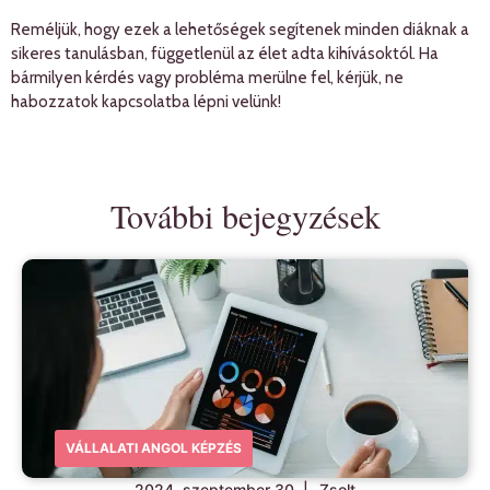
Reméljük, hogy ezek a lehetőségek segítenek minden diáknak a
sikeres tanulásban, függetlenül az élet adta kihívásoktól. Ha
bármilyen kérdés vagy probléma merülne fel, kérjük, ne
habozzatok kapcsolatba lépni velünk!
További bejegyzések
VÁLLALATI ANGOL KÉPZÉS
2024. szeptember 30.
|
Zsolt