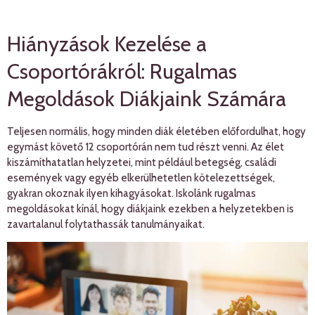
Hiányzások Kezelése a
Csoportórákról: Rugalmas
Megoldások Diákjaink Számára
Teljesen normális, hogy minden diák életében előfordulhat, hogy
egymást követő 12 csoportórán nem tud részt venni. Az élet
kiszámíthatatlan helyzetei, mint például betegség, családi
események vagy egyéb elkerülhetetlen kötelezettségek,
gyakran okoznak ilyen kihagyásokat. Iskolánk rugalmas
megoldásokat kínál, hogy diákjaink ezekben a helyzetekben is
zavartalanul folytathassák tanulmányaikat.