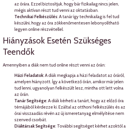
az órára. Ezzel biztosítjuk, hogy bár fizikailag nincs jelen,
mégis aktívan részt tud venni az oktatásban.
Technikai Felkészülés
: A tanár így technikailag is fel tud
készülni, hogy az óra zökkenőmentesen lebonyolítható
legyen online részvétellel.
Hiányzások Esetén Szükséges
Teendők
Amennyiben a diák nem tud online részt venni az órán:
Házi Feladatok
: A diák megkapja a házi feladatot az óráról,
amelyen hiányzott. Így a következő órán, amikor már jelen
tud lenni, ugyanolyan felkészült lesz, mintha ott lett volna
az órán.
Tanár Segítsége
: A diák kérheti a tanárt, hogy az előző óra
témájából kérdezze ki. Ezáltal az otthoni felkészülés és az
órai visszaadás révén az új ismeretanyag elmélyítése nem
szenved csorbát.
Diáktársak Segítsége
: További segítséget kérhet azoktól a