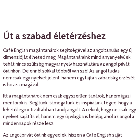
Út a szabad életérzéshez
Café English magántanárok segítségével az angoltanulás egy új
dimenzióját élheted meg. Magántanáraink mind anyanyelvűek,
tehát nincs szükség magyar nyelv használatára az angol privát
óráinkon. De ennél sokkal többről van szó! Az angol tudás
nemcsak egy nyelvet jelent, hanem egyfajta szabadság érzését
is hozza magával.
Itt a magántanárok nem csak egyszerűen tanárok, hanem igazi
mentorok is. Segítünk, támogatunk és inspirálunk téged, hogy a
lehető legmotiváltabban tanulj angolt. A célunk, hogy ne csak egy
nyelvet sajátíts el, hanem egy új világba is belépj, ahol az angol a
mindennapok része lesz.
Az angol privát óráink egyediek, hiszen a Cafe English saját