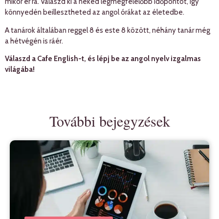
mikor ér rá. Válaszd ki a neked legmegfelelőbb időpontot, így
könnyedén beillesztheted az angol órákat az életedbe.
A tanárok általában reggel 8 és este 8 között, néhány tanár még
a hétvégén is ráér.
Válaszd a Cafe English-t, és lépj be az angol nyelv izgalmas
világába!
További bejegyzések