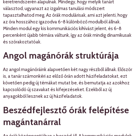
keretrendszerén alapulnak. Mindegy, hogy melyik tanárt
választod, ugyanazt az izgalmas tanulási módszert
tapasztalhatod meg. Az órák modulárisak, ami azt jelenti, hogy
az óra hosszához igazodva 6-8 különböző modulból állnak.
Minden modul egy kis kommunikációs kihívást jelent, és 6-8
percenként újabb témára váltunk, így az órák mindig dinamikusak
és szórakoztatóak.
Angol magánórák struktúrája
Az angol magánóráink alapvetően két nagy részből állnak. Először
is, a tanár számonkéri az előző órán adott házifeladatokat, ezt
követően pedig új témákat mutat be, és bemutatja az azokhoz
kapcsolódó új szavakat és kifejezéseket. Ezekből az új
anyagokból lesznek az új házifeladatok.
Beszédfejlesztő órák felépítése
magántanárral
Az órák középpontjában a beszéd áll. A kommunikációs modulok