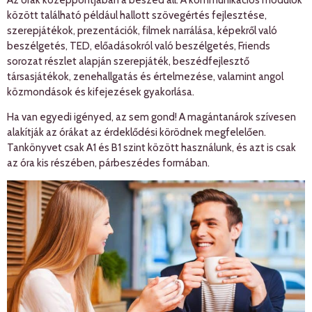
között található például hallott szövegértés fejlesztése,
szerepjátékok, prezentációk, filmek narrálása, képekről való
beszélgetés, TED, előadásokról való beszélgetés, Friends
sorozat részlet alapján szerepjáték, beszédfejlesztő
társasjátékok, zenehallgatás és értelmezése, valamint angol
közmondások és kifejezések gyakorlása.
Ha van egyedi igényed, az sem gond! A magántanárok szívesen
alakítják az órákat az érdeklődési körödnek megfelelően.
Tankönyvet csak A1 és B1 szint között használunk, és azt is csak
az óra kis részében, párbeszédes formában.