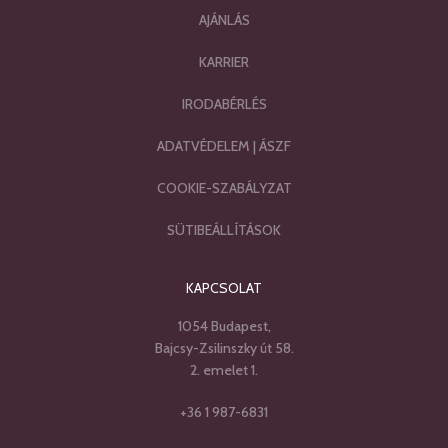
AJÁNLÁS
KARRIER
IRODABÉRLÉS
ADATVÉDELEM
|
ÁSZF
COOKIE-SZABÁLYZAT
SÜTIBEÁLLÍTÁSOK
KAPCSOLAT
1054 Budapest,
Bajcsy-Zsilinszky út 58.
2. emelet 1.
+36 1 987-6831