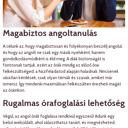
Magabiztos angoltanulás
A célunk az, hogy magabiztosan és folyékonyan beszélj angolul,
és hogy az angolt ne csak egy másik nyelvként, hanem
gondolkodásmódként is éld meg. A diák biztonságát is
fontosnak tartjuk, ezért az órák mindig az előző órai
felkészültséged, a házifeladatod alapján haladnak. Nincsenek
váratlan kérdések, csak olyan témák és szavak, amiket már
ismersz. Így mindenki maximálisan felkészülten érezheti magát
az óráinkon.
Rugalmas órafoglalási lehetőség
Végül, az angol órák foglalása rendkívül egyszerű! Adunk egy
belső weboldalt, ahol választhatsz tanárt, és megnézheted,