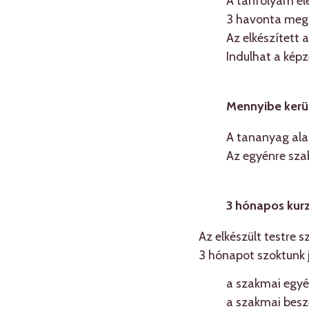
A tanfolyam el
3 havonta megis
Az elkészített 
Indulhat a képz
Mennyibe kerü
A tananyag ala
Az egyénre sza
3 hónapos kur
Az elkészült testre 
3 hónapot szoktunk 
a szakmai egyén
a szakmai beszé