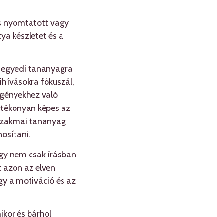
as nyomtatott vagy
a készletet és a
z egyedi tananyagra
ihívásokra fókuszál,
igényekhez való
hatékonyan képes az
 szakmai tananyag
osítani.
gy nem csak írásban,
 azon az elven
gy a motiváció és az
ikor és bárhol