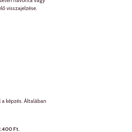
esetén havonta vagy
ő visszajelzése.
l a képzés. Általában
2.400 Ft.