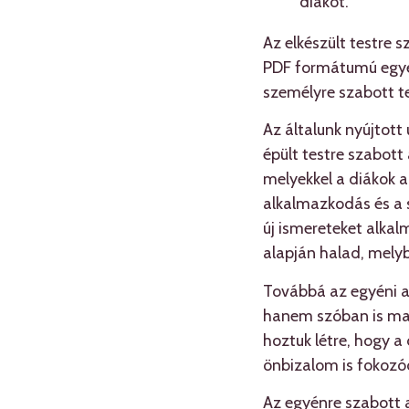
diákot.
Az elkészült testre
PDF formátumú egyed
személyre szabott t
Az általunk nyújtot
épült testre szabott
melyekkel a diákok a
alkalmazkodás és a s
új ismereteket alka
alapján halad, mely
Továbbá az egyéni a
hanem szóban is mag
hoztuk létre, hogy a
önbizalom is fokozó
Az egyénre szabott a