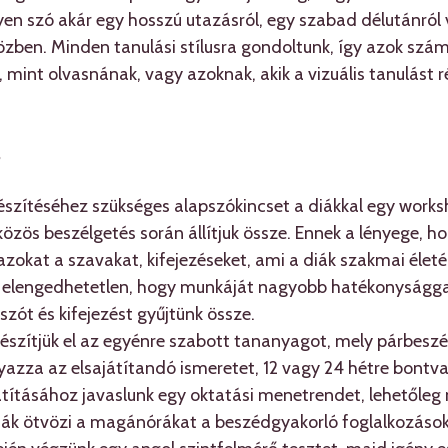
en szó akár egy hosszú utazásról, egy szabad délutánról 
zben. Minden tanulási stílusra gondoltunk, így azok számár
 mint olvasnának, vagy azoknak, akik a vizuális tanulást r
?
szítéséhez szükséges alapszókincset a diákkal egy worksh
özös beszélgetés során állítjuk össze. Ennek a lényege, h
 azokat a szavakat, kifejezéseket, ami a diák szakmai életé
 elengedhetetlen, hogy munkáját nagyobb hatékonyságga
zót és kifejezést gyűjtünk össze.
készítjük el az egyénre szabott tananyagot, mely párbesz
azza az elsajátítandó ismeretet, 12 vagy 24 hétre bontva
tításához javaslunk egy oktatási menetrendet, lehetőleg 
diák ötvözi a magánórákat a beszédgyakorló foglalkozások