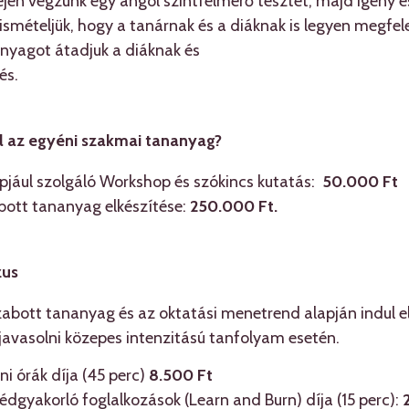
ején végzünk egy angol szintfelmérő tesztet, majd igény 
mételjük, hogy a tanárnak és a diáknak is legyen megfelel
anyagot átadjuk a diáknak és
és.
l az egyéni szakmai tananyag?
pjául szolgáló Workshop és szókincs kutatás:
50.000 Ft
bott tananyag elkészítése:
250.000 Ft.
zus
szabott tananyag és az oktatási menetrend alapján indul e
javasolni közepes intenzitású tanfolyam esetén.
i órák díja (45 perc)
8.500 Ft
dgyakorló foglalkozások (Learn and Burn) díja (15 perc):