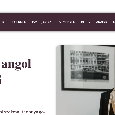
OK
CÉGEKNEK
ISMERJ MEG!
ESEMÉNYEK
BLOG
ÁRAINK
 angol
i
gol szakmai tananyagok