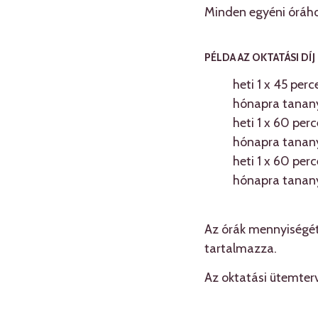
Minden egyéni óráho
PÉLDA AZ OKTATÁSI DÍ
heti 1 x 45 per
hónapra tanany
heti 1 x 60 per
hónapra tanany
heti 1 x 60 per
hónapra tanany
Az órák mennyiségét
tartalmazza.
Az oktatási ütemterv