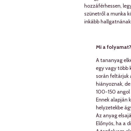
hozzáférhessen, legy
szünetről a munka kö
inkább hallgatnának,
Mi a folyamat
A tananyag elké
egy vagy több k
során feltárjuk
hiányoznak, de
100-150 angol s
Ennek alapján 
helyzetekbe ágy
Az anyag elsajá
Előnyös, ha a 