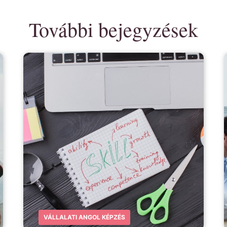
További bejegyzések
VÁLLALATI ANGOL KÉPZÉS