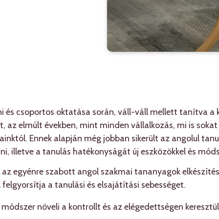
i és csoportos oktatása során, váll-váll mellett tanítva a 
t, az elmúlt években, mint minden vállalkozás, mi is sokat
jainktól. Ennek alapján még jobban sikerült az angolul tanu
i, illetve a tanulás hatékonyságát új eszközökkel és móds
a az egyénre szabott angol szakmai tananyagok elkészíté
elgyorsítja a tanulási és elsajátítási sebességet.
módszer növeli a kontrollt és az elégedettségen keresztül