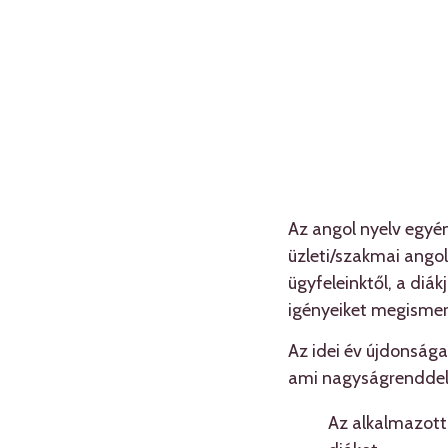
Az angol nyelv egyén
üzleti/szakmai angol
ügyfeleinktől, a diák
igényeiket megismern
Az idei év újdonság
ami nagyságrenddel f
Az alkalmazott 