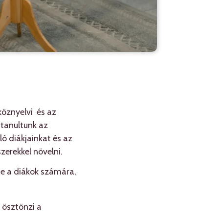
köznyelvi és az
 tanultunk az
ló diákjainkat és az
zerekkel növelni.
se a diákok számára,
 ösztönzi a