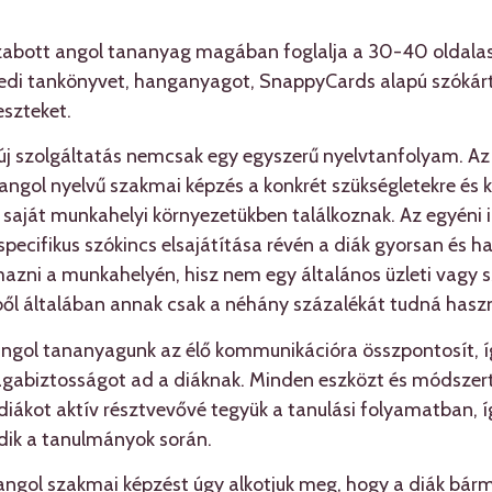
 szabott angol tananyag magában foglalja a 30-40 oldal
i tankönyvet, hanganyagot, SnappyCards alapú szókárty
eszteket.
t új szolgáltatás nemcsak egy egyszerű nyelvtanfolyam. A
 angol nyelvű szakmai képzés a konkrét szükségletekre és k
 saját munkahelyi környezetükben találkoznak. Az egyéni 
pecifikus szókincs elsajátítása révén a diák gyorsan és 
lmazni a munkahelyén, hisz nem egy általános üzleti vagy
ből általában annak csak a néhány százalékát tudná haszn
ngol tananyagunk az élő kommunikációra összpontosít, í
abiztosságot ad a diáknak. Minden eszközt és módszert
 diákot aktív résztvevővé tegyük a tanulási folyamatban, í
dik a tanulmányok során.
ngol szakmai képzést úgy alkotjuk meg, hogy a diák bárm