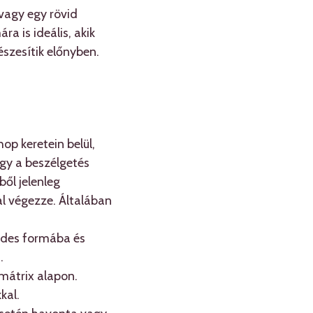
vagy egy rövid
a is ideális, akik
észesítik előnyben.
op keretein belül,
ogy a beszélgetés
ből jelenleg
l végezze. Általában
édes formába és
.
mátrix alapon.
kal.