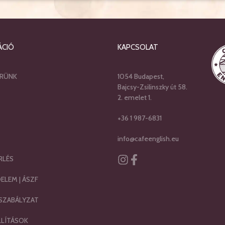
ÁCIÓ
KAPCSOLAT
RÜNK
1054 Budapest,
Bajcsy-Zsilinszky út 58.
2. emelet 1.
+36 1 987-6831
info@cafeenglish.eu
RLÉS
Instagram
Facebook-f
DELEM
|
ÁSZF
SZABÁLYZAT
LLÍTÁSOK