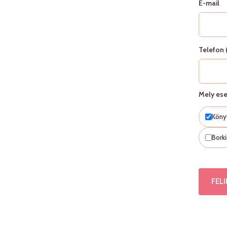
E-mail
Telefon 
Mely ese
Köny
Bork
FEL