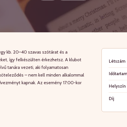
gy kb. 20–40 szavas szótárat és a
et, így felkészülten érkezhetsz. A klubot
Létszám
lvű tanára vezeti, aki folyamatosan
Időtarta
 elköteleződés – nem kell minden alkalommal
edvezményt kapnak. Az esemény 17:00-kor
Helyszín
Díj