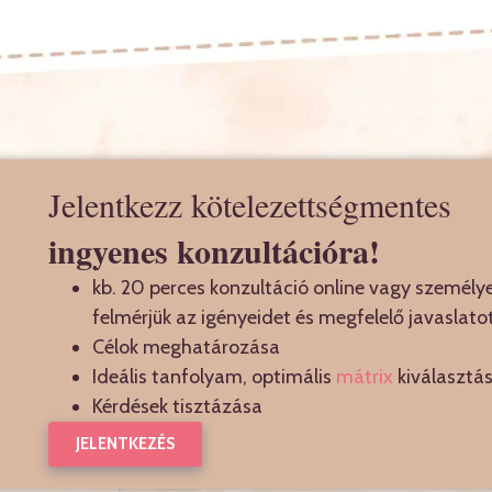
Jelentkezz kötelezettségmentes
ingyenes konzultációra!
kb. 20 perces konzultáció online vagy személy
felmérjük az igényeidet és megfelelő javaslatot
Célok meghatározása
Ideális tanfolyam, optimális
mátrix
kiválasztá
Kérdések tisztázása
JELENTKEZÉS