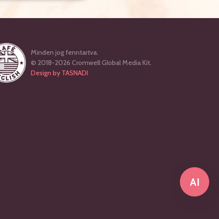
Minden jog fenntartva.
© 2018-2026 Cromwell Global Media Kit.
Design by TASNADI
AI