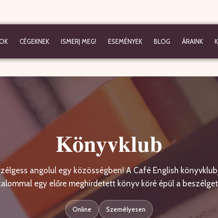
OK
CÉGEKNEK
ISMERJ MEG!
ESEMÉNYEK
BLOG
ÁRAINK
Könyvklub
szélgess angolul egy közösségben! A Café English könyvklu
kalommal egy előre meghirdetett könyv köré épül a beszélget
Online
Személyesen