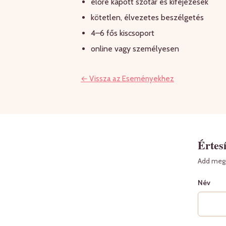
előre kapott szótár és kifejezések
kötetlen, élvezetes beszélgetés
4–6 fős kiscsoport
online vagy személyesen
← Vissza az Eseményekhez
Értesí
Add meg 
Név