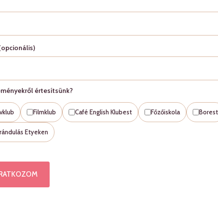
(opcionális)
ményekről értesítsünk?
vklub
Filmklub
Café English Klubest
Főzőiskola
Borest
irándulás Etyeken
IRATKOZOM