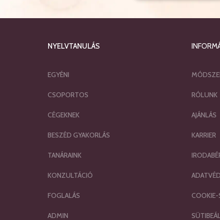
NYELVTANULÁS
INFORM
EGYÉNI
MÓDSZE
CSOPORTOS
RÓLUNK
CÉGEKNEK
AJÁNLÁS
BESZÉD GYAKORLÁS
KARRIER
TANÁRAINK
IRODABÉ
KONZULTÁCIÓ
ADATVÉ
FOGLALÁS
COOKIE-
ADMIN
SÜTIBEÁ