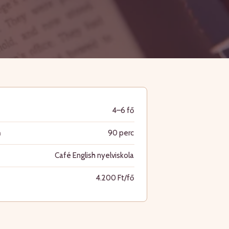
4–6 fő
m
90 perc
Café English nyelviskola
4.200 Ft/fő