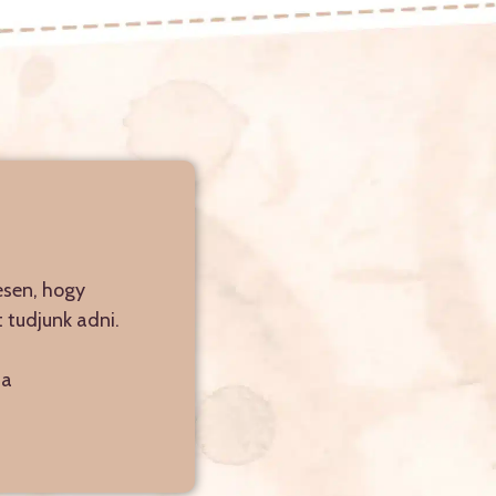
esen, hogy
 tudjunk adni.
sa